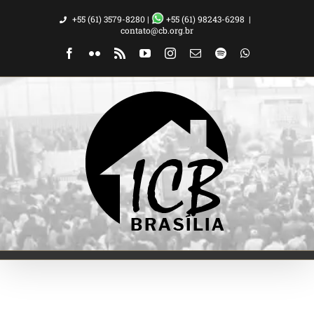
Ir
+55 (61) 3579-8280 |
+55 (61) 98243-6298
|
para
contato@cb.org.br
o
Facebook
Flickr
Rss
YouTube
Instagram
Email
Spotify
WhatsApp
conteúdo