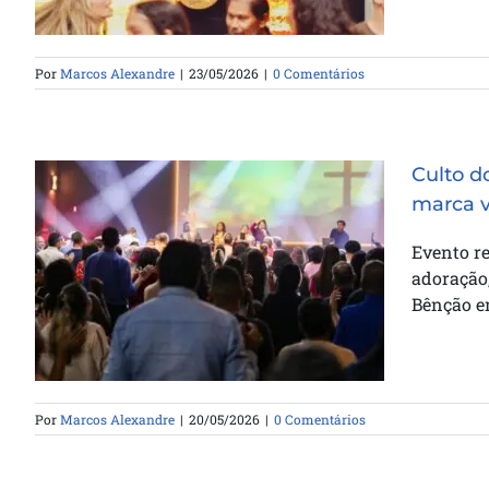
Por
Marcos Alexandre
|
23/05/2026
|
0 Comentários
Culto d
marca v
Culto do Amigo com Anderson
Evento r
Freire reúne multidão e marca
adoração,
vidas na Catedral da Bênção em
Bênção em
Vitória
Por
Marcos Alexandre
|
20/05/2026
|
0 Comentários