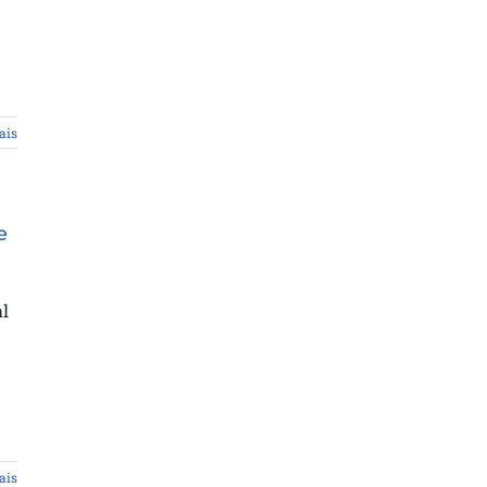
ais
e
l
ais