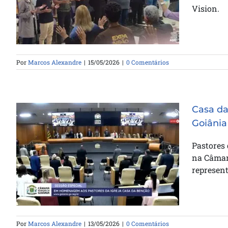
Ministério de Mídia da Catedral
Vision.
da Bênção
Por
Marcos Alexandre
|
15/05/2026
|
0 Comentários
Casa d
Goiânia
Pastores
Casa da Bênção é homenageada
na Câmara
na Câmara Municipal de Goiânia
represent
Por
Marcos Alexandre
|
13/05/2026
|
0 Comentários