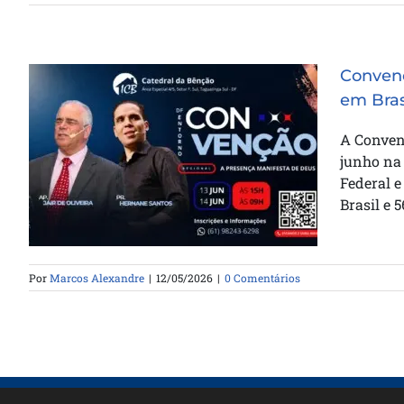
Convenç
em Bras
Convenção Regional celebra 56
A Convenç
anos da Casa da Bênção em
junho na 
Brasília
Federal 
Brasil e 
Por
Marcos Alexandre
|
12/05/2026
|
0 Comentários