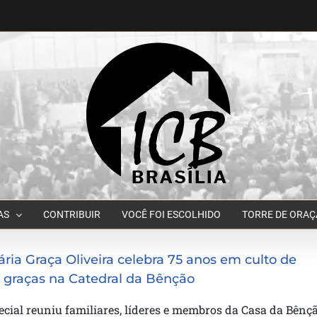
AS
CONTRIBUIR
VOCÊ FOI ESCOLHIDO
TORRE DE ORA
ária Graça Oliveira celebra 75 anos em culto de
 graças na Catedral da Bênção
ecial reuniu familiares, líderes e membros da Casa da Bênç