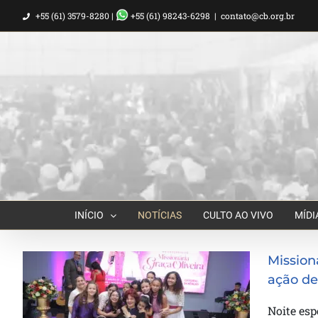
Ir
+55 (61) 3579-8280 |
+55 (61) 98243-6298
|
contato@cb.org.br
para
o
conteúdo
INÍCIO
NOTÍCIAS
CULTO AO VIVO
MÍDI
Mission
ação de
Missionária Graça Oliveira celebra
Noite esp