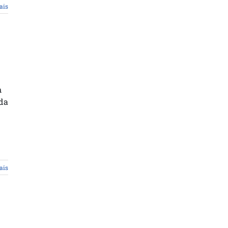
ais
m
 da
ais