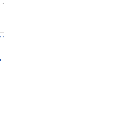
 e
ais
o