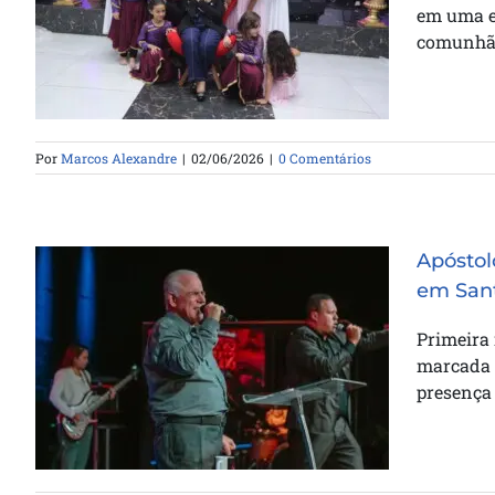
75 anos em culto de ação de
em uma e
graças na Catedral da Bênção
comunhã
Por
Marcos Alexandre
|
02/06/2026
|
0 Comentários
Apóstol
em San
Apóstolo Jair de Oliveira ministra
Primeira 
em noite de avivamento em
marcada p
Santos
presença