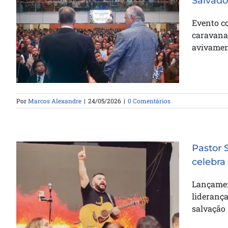
Salvado
Conferência ICB Bahia reúne
Evento c
mais de 3 mil pessoas em
caravanas
Salvador
avivament
Por
Marcos Alexandre
|
24/05/2026
|
0 Comentários
Pastor 
celebra
Pastor Samuel Silva lança canção
Lançament
inédita em Goianira e celebra 43
lideranç
vidas entregues a Cristo
salvação