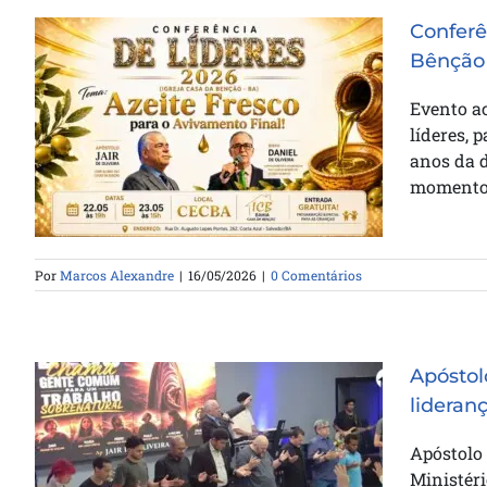
Conferê
Bênção
Conferência de Líderes celebra os
Evento ac
47 anos da Casa da Bênção na
líderes, 
Bahia
anos da 
momentos
Por
Marcos Alexandre
|
16/05/2026
|
0 Comentários
Apóstolo
lideran
Apóstolo Jair de Oliveira oficializa
Apóstolo 
Marcos Alexandre na liderança do
Ministéri