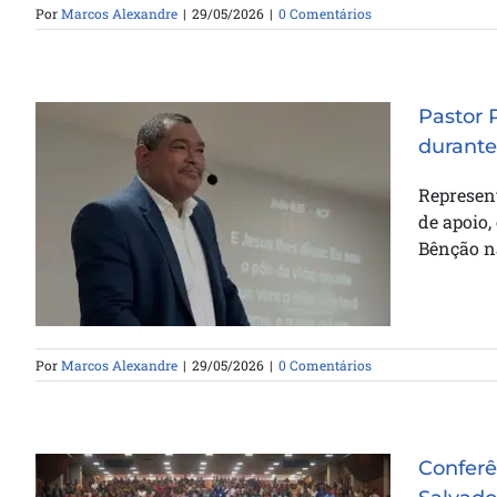
Por
Marcos Alexandre
|
29/05/2026
|
0 Comentários
Pastor 
durante
Pastor Paulo Muniz recebe visita
Represen
de diretores do SCT durante
de apoio,
recuperação
Bênção na
Por
Marcos Alexandre
|
29/05/2026
|
0 Comentários
Conferê