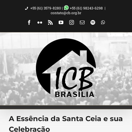
Ir
+55 (61) 3579-8280 |
+55 (61) 98243-6298
|
para
contato@cb.org.br
o
Facebook
Flickr
Rss
YouTube
Instagram
Email
Spotify
WhatsApp
conteúdo
A Essência da Santa Ceia e sua
Celebração