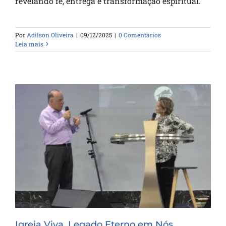
revelando fé, entrega e transformação espiritual.
Por
Adilson Oliveira
|
09/12/2025
|
0 Comentários
Leia mais
Igreja Viva, Legado Eterno em Nós
Igreja Viva, Legado Eterno em Nós