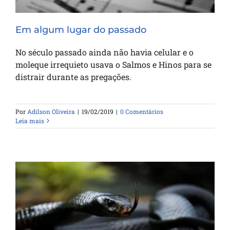
Em algum lugar do passado
No século passado ainda não havia celular e o
moleque irrequieto usava o Salmos e Hinos para se
distrair durante as pregações.
Por
Adilson Oliveira
|
19/02/2019
|
0 Comentários
Leia mais
As dez estratégias de Satanás