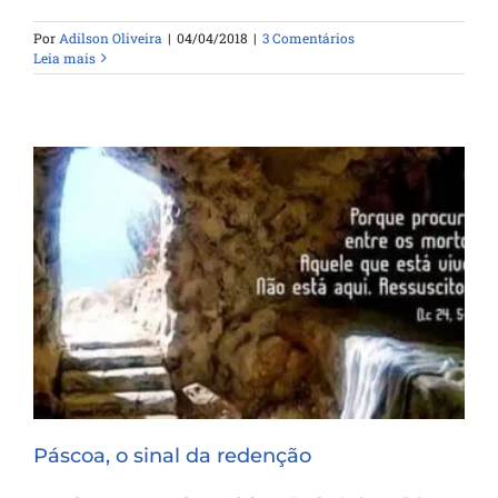
Por
Adilson Oliveira
|
04/04/2018
|
3 Comentários
Leia mais
Páscoa, o sinal da redenção
Páscoa, o sinal da redenção