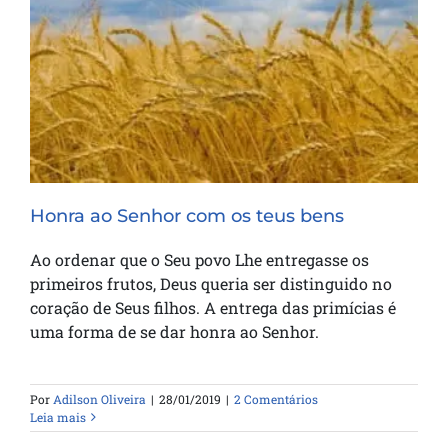
Honra ao Senhor com os teus bens
Honra ao Senhor com os teus bens
Ao ordenar que o Seu povo Lhe entregasse os
primeiros frutos, Deus queria ser distinguido no
coração de Seus filhos. A entrega das primícias é
uma forma de se dar honra ao Senhor.
Por
Adilson Oliveira
|
28/01/2019
|
2 Comentários
Leia mais