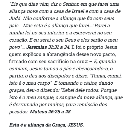
“Eis que dias vêm, diz o Senhor, em que farei uma
aliança nova com a casa de Israel e com a casa de
Judá. Não conforme a aliança que fiz com seus
pais… Mas esta é a aliança que farei…: Porei a
minha lei no seu interior e a escreverei no seu
coração. E eu serei o seu Deus e eles serão o meu
povo”…
Jeremias 31:31 a 34
. E foi o próprio Jesus
quem explicou a abrangência desse novo pacto,
firmado com seu sacrifício na cruz: –
E, quando
comiam, Jesus tomou o pão e abençoando-o, o
partiu, o deu aos discípulos e disse: “Tomai, comei,
isto é o meu corpo”. E tomando o cálice, dando
graças, deu-o dizendo: “Bebei dele todos. Porque
isto é o meu sangue, o sangue da nova aliança, que
é derramado por muitos, para remissão dos
pecados.
Mateus 26:26 a 28.
Esta é a aliança da Graça, JESUS.