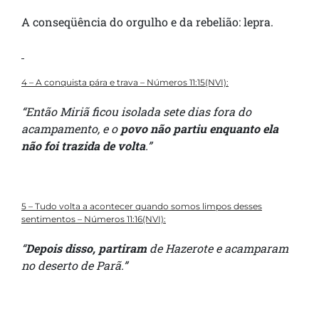
A conseqüência do orgulho e da rebelião: lepra.
4 – A conquista pára e trava – Números 11:15(NVI):
“Então Miriã ficou isolada sete dias fora do
acampamento, e o
povo não partiu enquanto ela
não foi trazida de volta
.”
5 – Tudo volta a acontecer quando somos limpos desses
sentimentos – Números 11:16(NVI):
“
Depois disso, partiram
de Hazerote e acamparam
no deserto de Parã.”