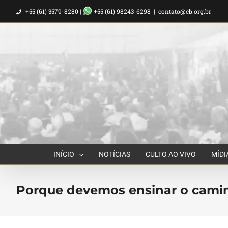
Ir
+55 (61) 3579-8280 |
+55 (61) 98243-6298
|
contato@cb.org.br
para
o
conteúdo
INÍCIO
NOTÍCIAS
CULTO AO VIVO
MÍDI
Porque devemos ensinar o camin