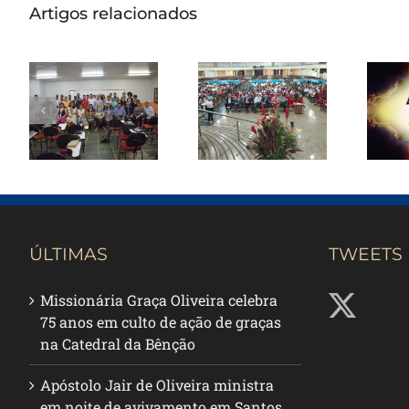
Artigos relacionados
Seminário
Reunião
Nacional ITEJ
ministerial
or
inicia sua 43ª
em Brasília
Turma
ÚLTIMAS
TWEETS
Missionária Graça Oliveira celebra
75 anos em culto de ação de graças
na Catedral da Bênção
Apóstolo Jair de Oliveira ministra
em noite de avivamento em Santos