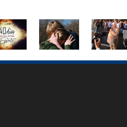
Ato profético
contra
Jejum e
Curando
corrupção
ação por
seus
reúne
40 dias
sentimentos
multidão em
Brasília