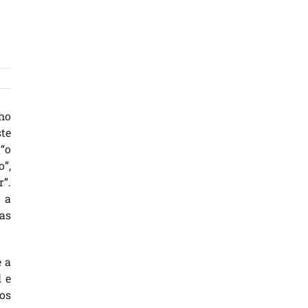
lho
te
 “o
”,
”.
 a
as
e a
 e
os