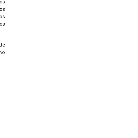
Nos
os
as
os
de
no