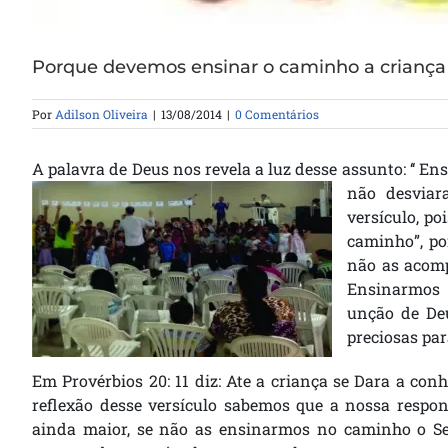
Porque devemos ensinar o caminho a criança
Por
Adilson Oliveira
|
13/08/2014
|
0 Comentários
A palavra de Deus nos revela a luz desse assunto: ‘‘ 
não desviara
versículo, po
caminho”, po
não as acom
Ensinarmos 
unção de De
preciosas par
Em Provérbios 20: 11 diz: Ate a criança se Dara a conh
reflexão desse versículo sabemos que a nossa respons
ainda maior, se não as ensinarmos no caminho o Se