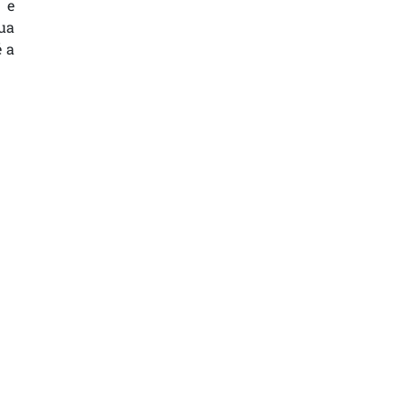
 e
ua
é a