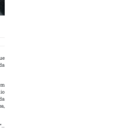
que
 da
em
nio
 da
a,
 “…