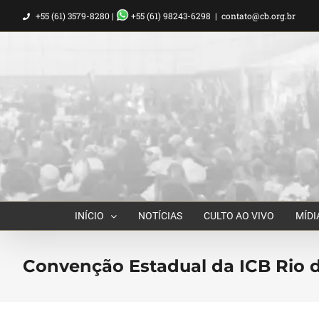
Ir
+55 (61) 3579-8280 |
+55 (61) 98243-6298
|
contato@cb.org.br
para
o
conteúdo
INÍCIO
NOTÍCIAS
CULTO AO VIVO
MÍDI
Convenção Estadual da ICB Rio d