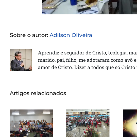
Sobre o autor:
Adilson Oliveira
Aprendiz e seguidor de Cristo, teologia, ma
marido, pai, filho, me adotaram como avô e
amor de Cristo. Dizer a todos que só Cristo
Artigos relacionados
Seminário
Reunião
Nacional ITEJ
ministerial
or
inicia sua 43ª
em Brasília