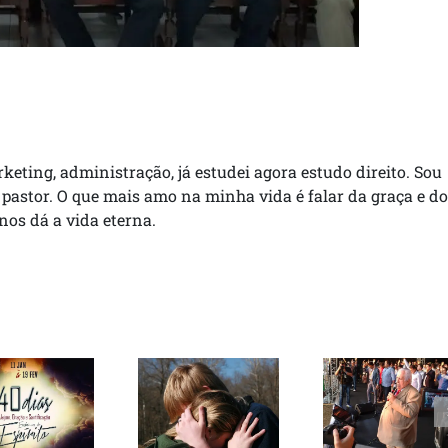
rketing, administração, já estudei agora estudo direito. Sou
 pastor. O que mais amo na minha vida é falar da graça e do
 nos dá a vida eterna.
Ato profético
contra
Jejum e
Curando
corrupção
ação por
seus
reúne
40 dias
sentimentos