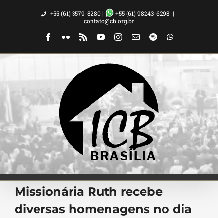
Ir
+55 (61) 3579-8280 |
+55 (61) 98243-6298
|
para
contato@cb.org.br
o
Facebook
Flickr
Rss
YouTube
Instagram
Email
Spotify
WhatsApp
conteúdo
Missionária Ruth recebe
diversas homenagens no dia