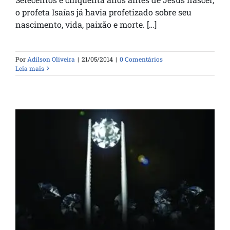
o profeta Isaías já havia profetizado sobre seu
nascimento, vida, paixão e morte. […]
Por
Adilson Oliveira
|
21/05/2014
|
0 Comentários
Leia mais
A Joia Achada