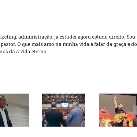
rketing, administração, já estudei agora estudo direito. Sou
 pastor. O que mais amo na minha vida é falar da graça e do
 nos dá a vida eterna.
Pastor
tor Paulo
Samuel Silva
Conferência
Muniz
lança canção
ICB Bahia
ebe visita
inédita em
reúne mais
diretores
Goianira e
de 3 mil
do SCT
celebra 43
pessoas em
durante
vidas
Salvador
cuperação
entregues a