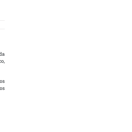
da
co,
nos
os