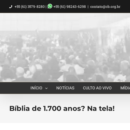
Ir
+55 (61) 3579-8280 |
+55 (61) 98243-6298
|
contato@cb.org.br
para
o
conteúdo
INÍCIO
NOTÍCIAS
CULTO AO VIVO
MÍDI
Bíblia de 1.700 anos? Na tela!