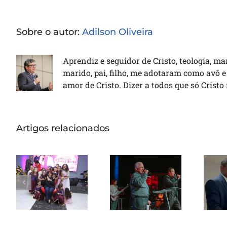
Sobre o autor:
Adilson Oliveira
Aprendiz e seguidor de Cristo, teologia, ma
marido, pai, filho, me adotaram como avô e
amor de Cristo. Dizer a todos que só Cristo
Artigos relacionados
Missionária
Graça Oliveira
Pas
Apóstolo Jair
celebra 75
de Oliveira
anos em
rec
ministra em
culto de
de 
noite de
ação de
avivamento
graças na
em Santos
Catedral da
re