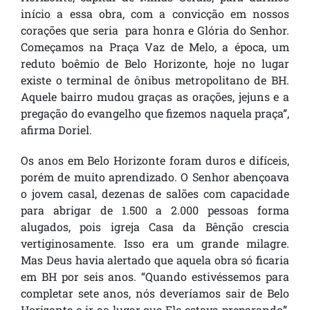
início a essa obra, com a convicção em nossos
corações que seria para honra e Glória do Senhor.
Começamos na Praça Vaz de Melo, a época, um
reduto boêmio de Belo Horizonte, hoje no lugar
existe o terminal de ônibus metropolitano de BH.
Aquele bairro mudou graças as orações, jejuns e a
pregação do evangelho que fizemos naquela praça”,
afirma Doriel.
Os anos em Belo Horizonte foram duros e difíceis,
porém de muito aprendizado. O Senhor abençoava
o jovem casal, dezenas de salões com capacidade
para abrigar de 1.500 a 2.000 pessoas forma
alugados, pois igreja Casa da Bênção crescia
vertiginosamente. Isso era um grande milagre.
Mas Deus havia alertado que aquela obra só ficaria
em BH por seis anos. “Quando estivéssemos para
completar sete anos, nós deveríamos sair de Belo
Horizonte e ir ao lugar que Ele estava preparando”,