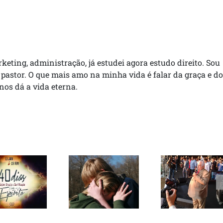
rketing, administração, já estudei agora estudo direito. Sou
 pastor. O que mais amo na minha vida é falar da graça e do
 nos dá a vida eterna.
Ato profético
contra
Jejum e
Curando
corrupção
ação por
seus
reúne
40 dias
sentimentos
multidão em
Brasília