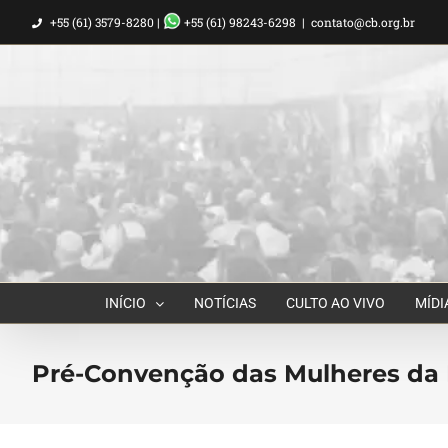
Ir
+55 (61) 3579-8280 |
+55 (61) 98243-6298
|
contato@cb.org.br
para
o
conteúdo
INÍCIO
NOTÍCIAS
CULTO AO VIVO
MÍDI
Pré-Convenção das Mulheres da 