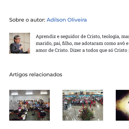
Sobre o autor:
Adilson Oliveira
Aprendiz e seguidor de Cristo, teologia, ma
marido, pai, filho, me adotaram como avô e
amor de Cristo. Dizer a todos que só Cristo
Artigos relacionados
Seminário
Reunião
Nacional ITEJ
ministerial
or
inicia sua 43ª
em Brasília
Turma