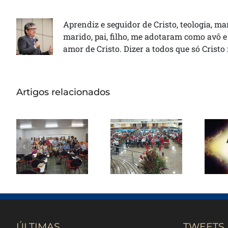
Aprendiz e seguidor de Cristo, teologia, ma
marido, pai, filho, me adotaram como avô e
amor de Cristo. Dizer a todos que só Cristo
Artigos relacionados
Seminário
Reunião
Nacional ITEJ
ministerial
or
inicia sua 43ª
em Brasília
Turma
ÚLTIMAS
TWEETS