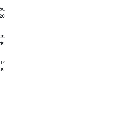
A,
220
som
eja
1º
09