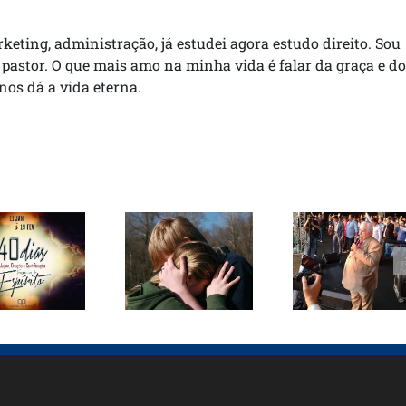
rketing, administração, já estudei agora estudo direito. Sou
 pastor. O que mais amo na minha vida é falar da graça e do
 nos dá a vida eterna.
Ato profético
contra
Jejum e
Curando
corrupção
ação por
seus
reúne
40 dias
sentimentos
multidão em
Brasília