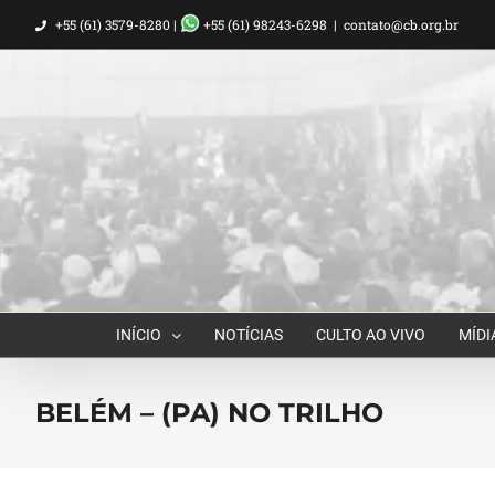
Ir
+55 (61) 3579-8280 |
+55 (61) 98243-6298
|
contato@cb.org.br
para
o
conteúdo
INÍCIO
NOTÍCIAS
CULTO AO VIVO
MÍDI
BELÉM – (PA) NO TRILHO