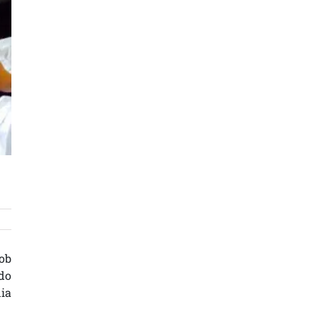
ob
 do
dia