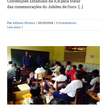
Convenções Estaduais da ICB para tratar
das comemorações do Jubileu de Ouro […]
Por
Adilson Oliveira
|
20/03/2014
|
0 Comentários
Leia mais
BELÉM – (PA) NO TRILHO