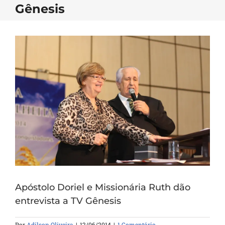
Gênesis
Apóstolo Doriel e Missionária Ruth dão
entrevista a TV Gênesis
Por
Adilson Oliveira
|
12/06/2014
|
1 Comentário