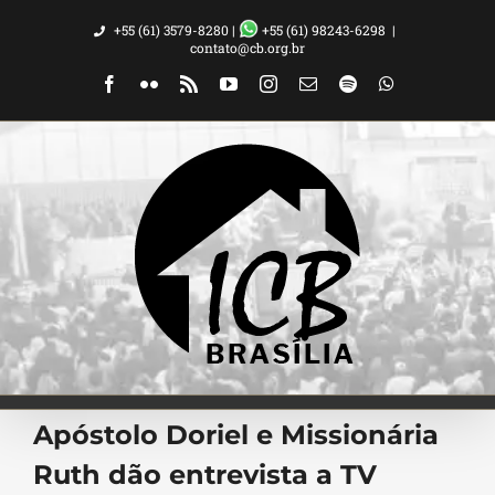
Ir
+55 (61) 3579-8280 |
+55 (61) 98243-6298
|
para
contato@cb.org.br
o
Facebook
Flickr
Rss
YouTube
Instagram
Email
Spotify
WhatsApp
conteúdo
Apóstolo Doriel e Missionária
Ruth dão entrevista a TV