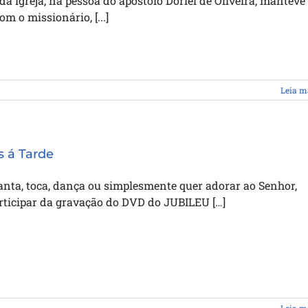
 da igreja, na pessoa do apóstolo Doriel de Oliveira, manteve
om o missionário, [...]
Leia m
 á Tarde
anta, toca, dança ou simplesmente quer adorar ao Senhor,
rticipar da gravação do DVD do JUBILEU […]