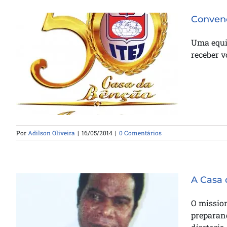
Convenç
Uma equi
receber vo
Convenção do Jubileu
Por
Adilson Oliveira
|
16/05/2014
|
0 Comentários
A Casa 
O missio
preparan