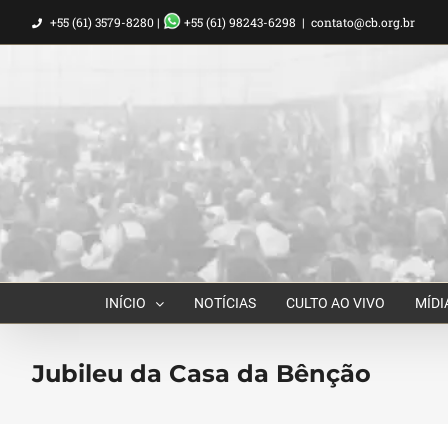
Ir
+55 (61) 3579-8280 |
+55 (61) 98243-6298
|
contato@cb.org.br
para
o
conteúdo
INÍCIO
NOTÍCIAS
CULTO AO VIVO
MÍDI
Jubileu da Casa da Bênção