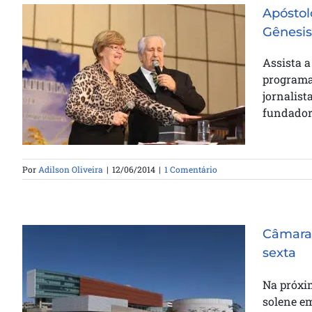
Apóstol
Gênesis
Assista a
programa 
Apóstolo Doriel e Missionária
jornalist
Ruth dão entrevista a TV Gênesis
fundador d
Por
Adilson Oliveira
|
12/06/2014
|
1 Comentário
Câmara 
sexta
Na próxim
Câmara Distrital homenageia a
solene e
Casa da Bênção nesta sexta