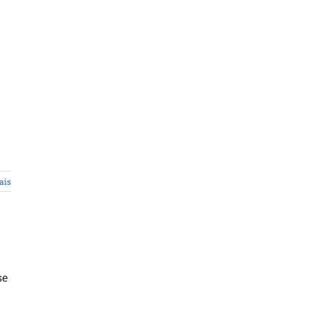
ais
se