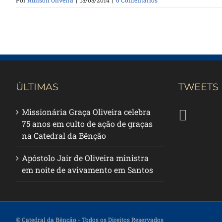
Por
Adilson Oliveira
|
13/03/2014
|
0 Comentários
ÚLTIMAS
TWEETS
Missionária Graça Oliveira celebra
75 anos em culto de ação de graças
na Catedral da Bênção
Apóstolo Jair de Oliveira ministra
em noite de avivamento em Santos
© Catedral da Bênção
- Todos os Direitos Reservados