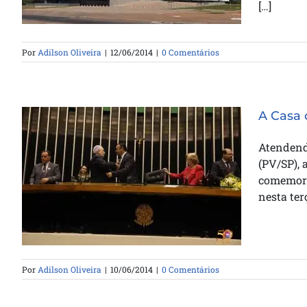
[…]
Por
Adilson Oliveira
|
12/06/2014
|
0 Comentários
A Casa
Atendend
(PV/SP), 
A Casa da Bênção é
comemora
homenageada pela Câmara
nesta terç
Federal
Por
Adilson Oliveira
|
10/06/2014
|
0 Comentários