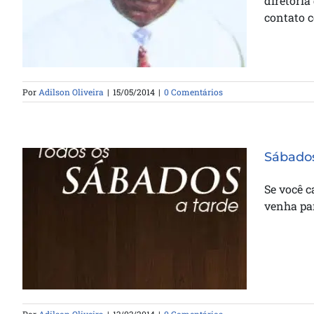
diretoria
A Casa da Bênção na Africa
contato c
Por
Adilson Oliveira
|
15/05/2014
|
0 Comentários
Sábados
Se você c
venha pa
Sábados á Tarde