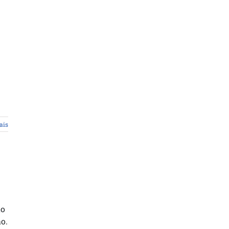
ais
ão
o.