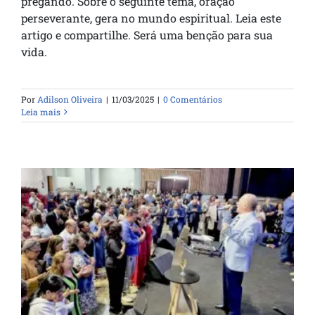
pregando. Sobre o seguinte tema, oração
perseverante, gera no mundo espiritual. Leia este
artigo e compartilhe. Será uma benção para sua
vida.
Por
Adilson Oliveira
|
11/03/2025
|
0 Comentários
Leia mais
A Essência da Santa Ceia e sua
Celebração