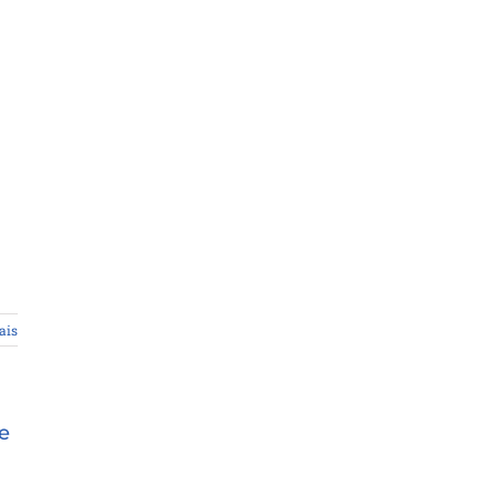
ais
e