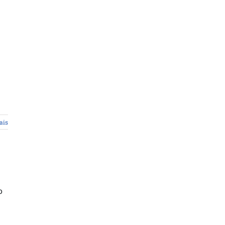
ais
o