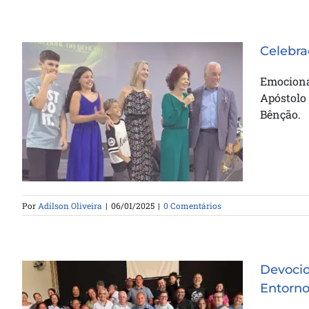
Celebra
Emociona
Apóstolo 
Celebração pelo Aniversário do
Bênção.
Apóstolo Jair de Oliveira
Por
Adilson Oliveira
|
06/01/2025
|
0 Comentários
Devoci
Entorn