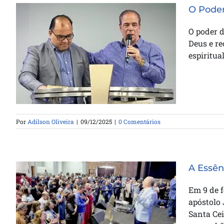
O Poder
O poder d
Deus e re
O Poder do Voto e a Entrega que
espiritual
Gera Multiplicação
Por
Adilson Oliveira
|
09/12/2025
|
0 Comentários
A Essên
Em 9 de f
apóstolo 
A Essência da Santa Ceia e sua
Santa Cei
Celebração