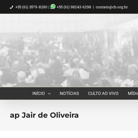
Ir
+55 (61) 3579-8280 |
+55 (61) 98243-6298
|
contato@cb.org.br
para
o
conteúdo
INÍCIO
NOTÍCIAS
CULTO AO VIVO
MÍDI
ap Jair de Oliveira