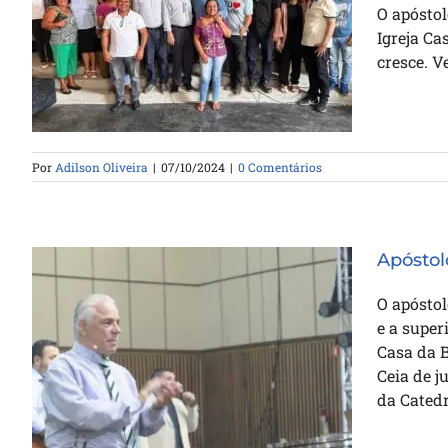
Devocionais promovem
O apóstol
comunhão entre pastores no DF
Igreja Ca
e Entorno
cresce. V
Por
Adilson Oliveira
|
07/10/2024
|
0 Comentários
Apóstol
O apóstol
e a super
Apóstolo Jair de Oliveira Assume
Casa da B
a ICB – DF e Entorno
Ceia de 
da Catedr