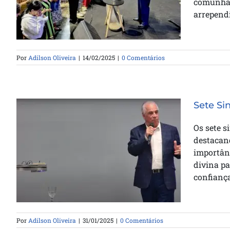
comunhão
arrepend
Por
Adilson Oliveira
|
14/02/2025
|
0 Comentários
Sete Si
Os sete s
destacand
importân
Sete Sinais de Ataque Espiritual
divina pa
confianç
Por
Adilson Oliveira
|
31/01/2025
|
0 Comentários