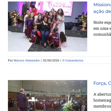
Mission
ação de
Missionária Graça Oliveira celebra
Noite esp
75 anos em culto de ação de
em uma e
graças na Catedral da Bênção
comunhã
Por
Marcos Alexandre
|
02/06/2026
|
0 Comentários
Força, 
A abertu
homenage
membros 
Força, Coragem, Avançar