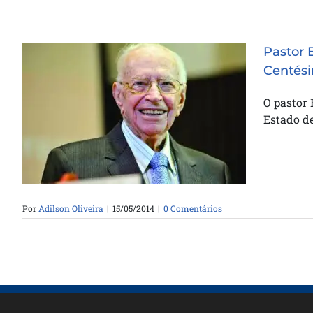
Pastor 
Centési
O pastor
Pastor Enéas Tognini Recebe
Estado de
Homenagens pelo seu
Centésimo Aniversário
Por
Adilson Oliveira
|
15/05/2014
|
0 Comentários