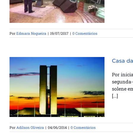
Por
Edmara Nogueira
|
19/07/2017
|
0 Comentários
Casa da
Por inici
segunda-f
solene e
Casa da Bênção será
[...]
homenageada na câmara federal
Por
Adilson Oliveira
|
04/06/2014
|
0 Comentários