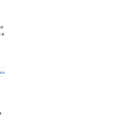
ão
 e
ais
a