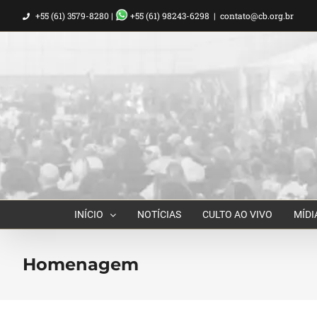
Ir
+55 (61) 3579-8280 |
+55 (61) 98243-6298
|
contato@cb.org.br
para
o
conteúdo
INÍCIO
NOTÍCIAS
CULTO AO VIVO
MÍDI
Homenagem