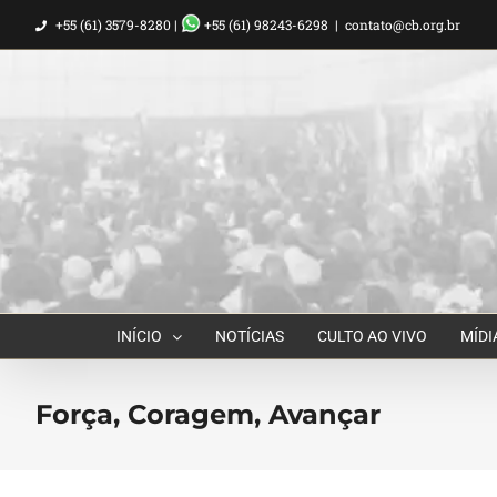
Ir
+55 (61) 3579-8280 |
+55 (61) 98243-6298
|
contato@cb.org.br
para
o
conteúdo
INÍCIO
NOTÍCIAS
CULTO AO VIVO
MÍDI
Força, Coragem, Avançar