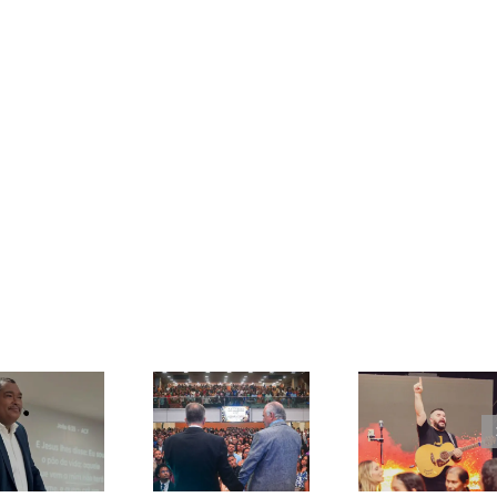
Pastor
tor Paulo
Samuel Silva
Conferência
Muniz
lança canção
ICB Bahia
ebe visita
inédita em
reúne mais
diretores
Goianira e
de 3 mil
do SCT
celebra 43
pessoas em
durante
vidas