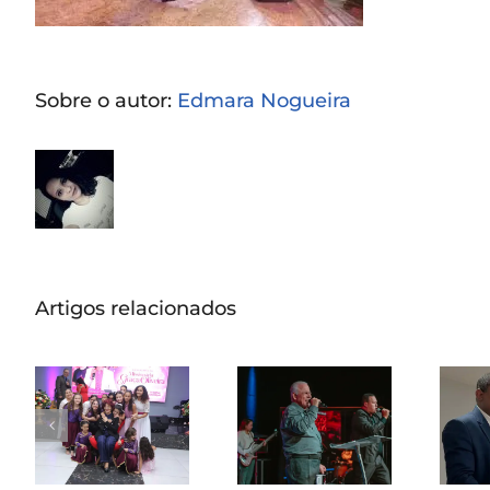
Sobre o autor:
Edmara Nogueira
Artigos relacionados
Missionária
Graça Oliveira
Pas
Apóstolo Jair
celebra 75
de Oliveira
anos em
rec
ministra em
culto de
de 
noite de
ação de
avivamento
graças na