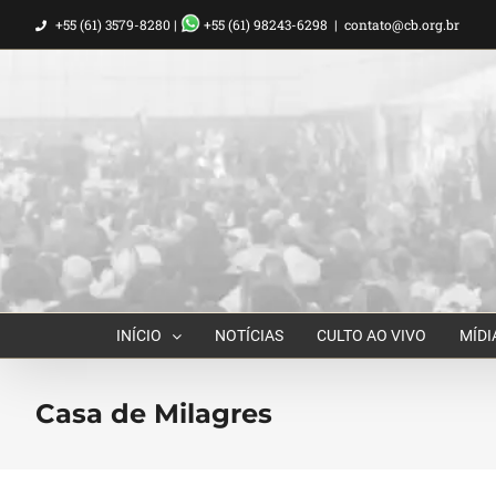
Ir
+55 (61) 3579-8280 |
+55 (61) 98243-6298
|
contato@cb.org.br
para
o
conteúdo
INÍCIO
NOTÍCIAS
CULTO AO VIVO
MÍDI
Casa de Milagres