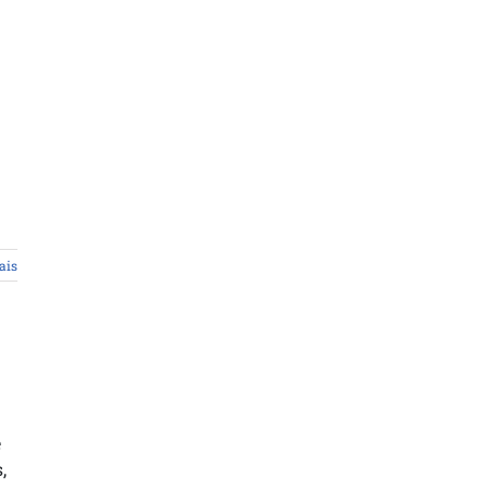
ais
e
,