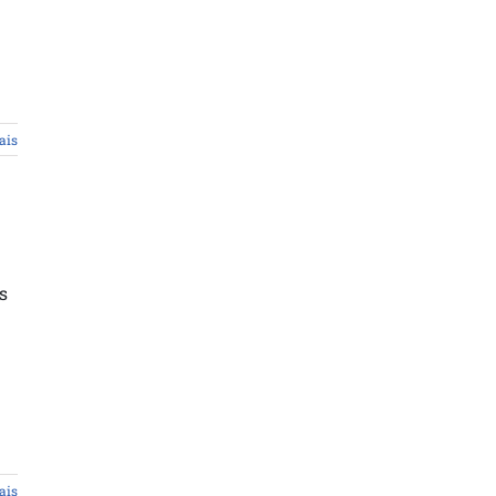
ais
s
ais