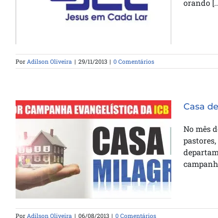
orando [..
Milagres em JCL
Por
Adilson Oliveira
|
29/11/2013
|
0 Comentários
Casa de
No mês de
pastores,
departame
Casa de Milagres no DF
campanha 
Por
Adilson Oliveira
|
06/08/2013
|
0 Comentários