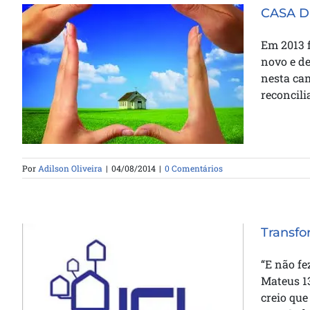
CASA D
Em 2013 
novo e d
nesta ca
CASA DE MILAGRES 2014 –
reconcili
EXPECTATIVAS MAIORES
Por
Adilson Oliveira
|
04/08/2014
|
0 Comentários
Transfo
“E não fe
Mateus 1
creio que
Transformar uma Casa de