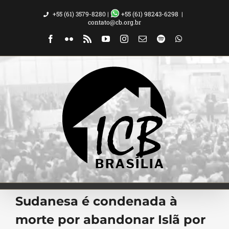
Ir
+55 (61) 3579-8280 |
+55 (61) 98243-6298
|
para
contato@cb.org.br
o
Facebook
Flickr
Rss
YouTube
Instagram
Email
Spotify
WhatsApp
conteúdo
Sudanesa é condenada à
morte por abandonar Islã por