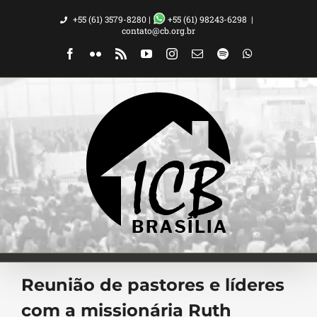
Ir
+55 (61) 3579-8280 |
+55 (61) 98243-6298
|
para
contato@cb.org.br
o
Facebook
Flickr
Rss
YouTube
Instagram
Email
Spotify
WhatsApp
conteúdo
Reunião de pastores e líderes
com a missionária Ruth