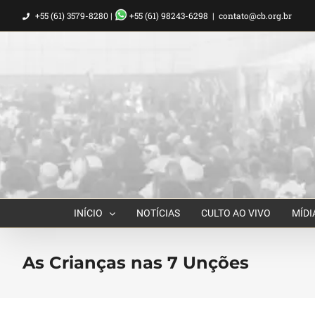
Ir
+55 (61) 3579-8280 |
+55 (61) 98243-6298
|
contato@cb.org.br
para
o
conteúdo
INÍCIO
NOTÍCIAS
CULTO AO VIVO
MÍDI
As Crianças nas 7 Unções