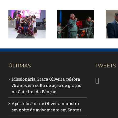
Graça Oliveira
Pas
Apóstolo Jair
celebra 75
de Oliveira
anos em
rec
ministra em
culto de
de 
noite de
ação de
avivamento
graças na
em Santos
Catedral da
re
Bênção
ÚLTIMAS
TWEETS
Missionária Graça Oliveira celebra
75 anos em culto de ação de graças
na Catedral da Bênção
Apóstolo Jair de Oliveira ministra
em noite de avivamento em Santos