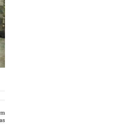
em
ças