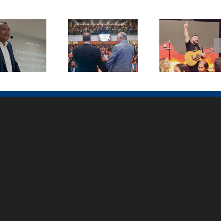
tor Paulo
Samuel Silva
Conferência
Muniz
lança canção
ICB Bahia
ebe visita
inédita em
reúne mais
diretores
Goianira e
de 3 mil
do SCT
celebra 43
pessoas em
durante
vidas
Salvador
cuperação
entregues a
Cristo