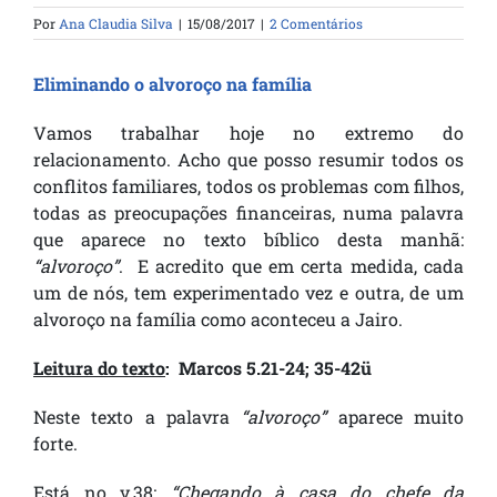
Por
Ana Claudia Silva
|
15/08/2017
|
2 Comentários
Eliminando o alvoroço na família
Vamos trabalhar hoje no extremo do
relacionamento. Acho que posso resumir todos os
conflitos familiares, todos os problemas com filhos,
todas as preocupações financeiras, numa palavra
que aparece no texto bíblico desta manhã:
“alvoroço”
. E acredito que em certa medida, cada
um de nós, tem experimentado vez e outra, de um
alvoroço na família como aconteceu a Jairo.
Leitura do texto
: Marcos 5.21-24; 35-42
ü
Neste texto a palavra
“alvoroço”
aparece muito
forte.
Está no v.38
:
“Chegando à casa do chefe da