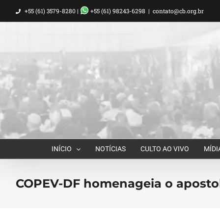
Ir
+55 (61) 3579-8280 |
+55 (61) 98243-6298
|
contato@cb.org.br
para
o
conteúdo
INÍCIO
NOTÍCIAS
CULTO AO VIVO
MÍDI
COPEV-DF homenageia o apostolo