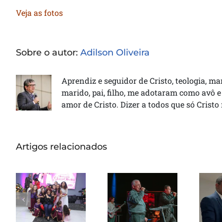
Veja as fotos
Sobre o autor:
Adilson Oliveira
Aprendiz e seguidor de Cristo, teologia, ma
marido, pai, filho, me adotaram como avô e
amor de Cristo. Dizer a todos que só Cristo
Artigos relacionados
Missionária
Graça Oliveira
Pas
Apóstolo Jair
celebra 75
de Oliveira
anos em
rec
ministra em
culto de
de 
noite de
ação de
avivamento