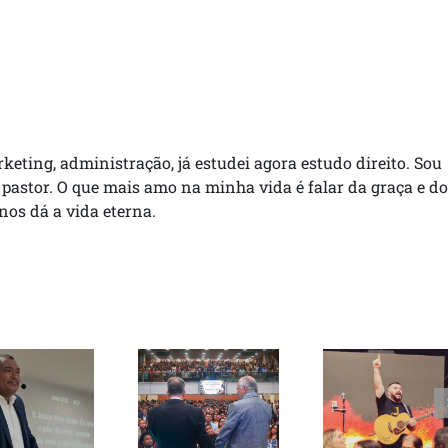
rketing, administração, já estudei agora estudo direito. Sou
 pastor. O que mais amo na minha vida é falar da graça e do
 nos dá a vida eterna.
Pastor
tor Paulo
Samuel Silva
Conferência
Muniz
lança canção
ICB Bahia
ebe visita
inédita em
reúne mais
diretores
Goianira e
de 3 mil
do SCT
celebra 43
pessoas em