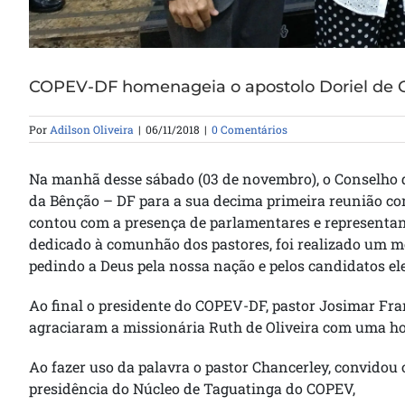
COPEV-DF homenageia o apostolo Doriel de O
Por
Adilson Oliveira
|
06/11/2018
|
0 Comentários
Na manhã desse sábado (03 de novembro), o Conselho d
da Bênção – DF para a sua decima primeira reunião com
contou com a presença de parlamentares e representan
dedicado à comunhão dos pastores, foi realizado um mo
pedindo a Deus pela nossa nação e pelos candidatos ele
Ao final o presidente do COPEV-DF, pastor Josimar Fra
agraciaram a missionária Ruth de Oliveira com uma ho
Ao fazer uso da palavra o pastor Chancerley, convidou
presidência do Núcleo de Taguatinga do COPEV,