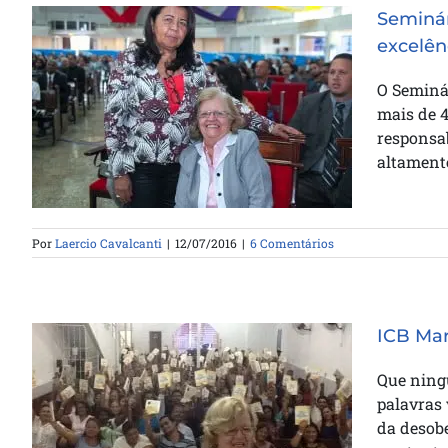
Seminár
excelên
Seminário Nacional ITEJ há duas
O Seminá
décadas formando com
mais de 
excelência
responsab
altamente
Por
Laercio Cavalcanti
|
12/07/2016
|
6 Comentários
ICB Mar
Que ning
palavras 
ICB Maranhão realiza seminário
da desobe
de escatologia