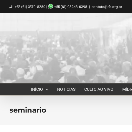
Ir
+55 (61) 3579-8280 |
+55 (61) 98243-6298
|
contato@cb.org.br
para
o
conteúdo
INÍCIO
NOTÍCIAS
CULTO AO VIVO
MÍDI
seminario