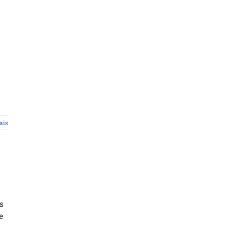
ais
s
e