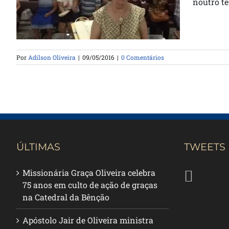
noutro tem
Por
Adilson Oliveira
|
09/05/2016
|
0 Comentários
ÚLTIMAS
TWEETS
Missionária Graça Oliveira celebra
75 anos em culto de ação de graças
na Catedral da Bênção
Apóstolo Jair de Oliveira ministra