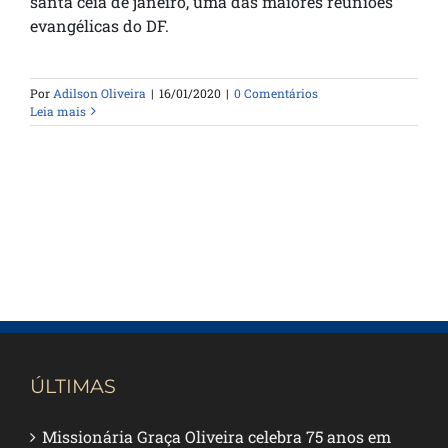
santa ceia de janeiro, uma das maiores reuniões
evangélicas do DF.
Por
Adilson Oliveira
|
16/01/2020
|
0 Comentários
Leia mais
ÚLTIMAS
Missionária Graça Oliveira celebra 75 anos em