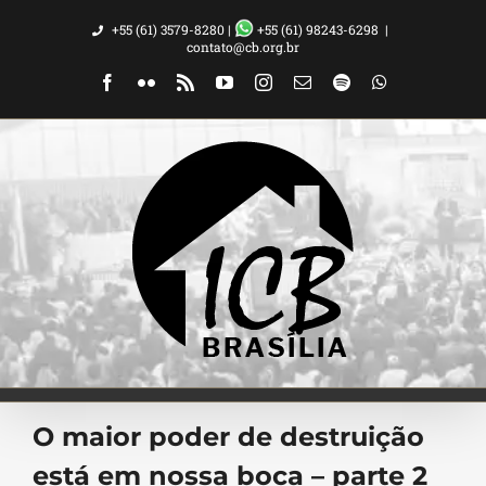
Ir
+55 (61) 3579-8280 |
+55 (61) 98243-6298
|
para
contato@cb.org.br
o
Facebook
Flickr
Rss
YouTube
Instagram
Email
Spotify
WhatsApp
conteúdo
O maior poder de destruição
está em nossa boca – parte 2