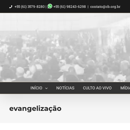
Ir
+55 (61) 3579-8280 |
+55 (61) 98243-6298
|
contato@cb.org.br
para
o
conteúdo
INÍCIO
NOTÍCIAS
CULTO AO VIVO
MÍDI
evangelização