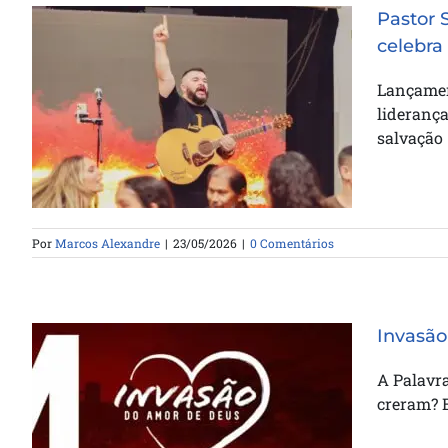
Pastor 
celebra
Pastor Samuel Silva lança canção
Lançament
inédita em Goianira e celebra 43
lideranç
vidas entregues a Cristo
salvação
Por
Marcos Alexandre
|
23/05/2026
|
0 Comentários
Invasão
A Palavr
creram? 
Invasão do Amor de Deus –
Trenamento 04