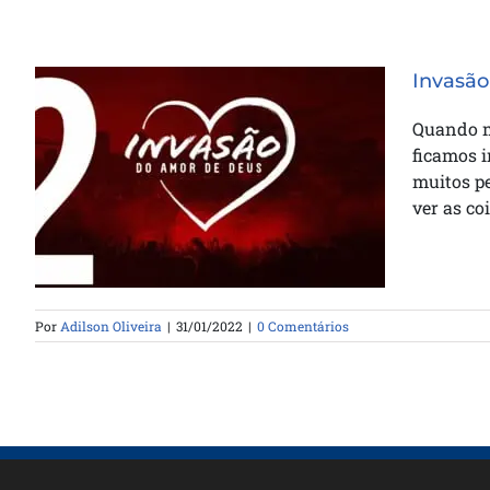
Invasão
Quando me
ficamos i
Invasão do Amor de Deus –
muitos pe
Trenamento 02
ver as co
Por
Adilson Oliveira
|
31/01/2022
|
0 Comentários