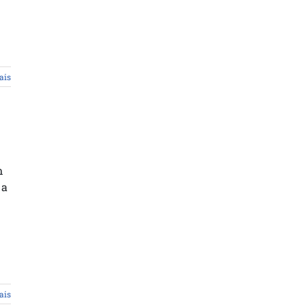
ais
m
 a
ais