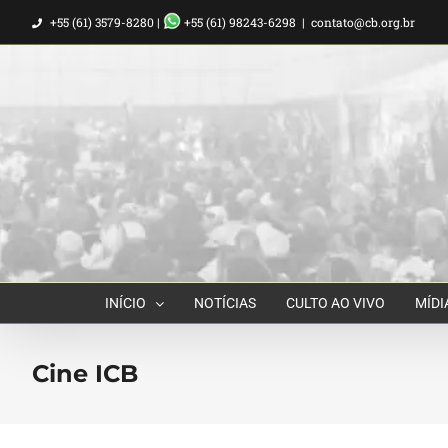
Ir
+55 (61) 3579-8280 |
+55 (61) 98243-6298
|
contato@cb.org.br
para
o
conteúdo
INÍCIO
NOTÍCIAS
CULTO AO VIVO
MÍDI
Cine ICB