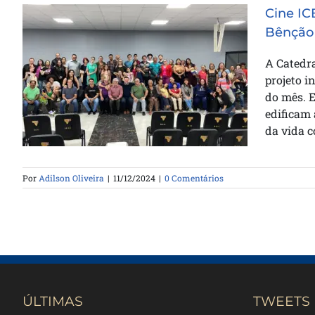
Cine IC
Bênção
A Catedra
Cine ICB: Uma Experiência de Fé
projeto 
e Conexão na Catedral da Bênção
do mês. E
edificam 
da vida 
Por
Adilson Oliveira
|
11/12/2024
|
0 Comentários
ÚLTIMAS
TWEETS