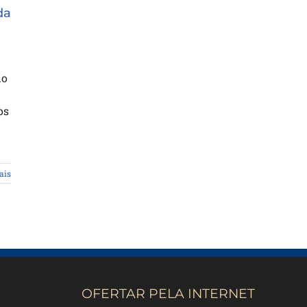
da
do
os
ais
OFERTAR PELA INTERNET