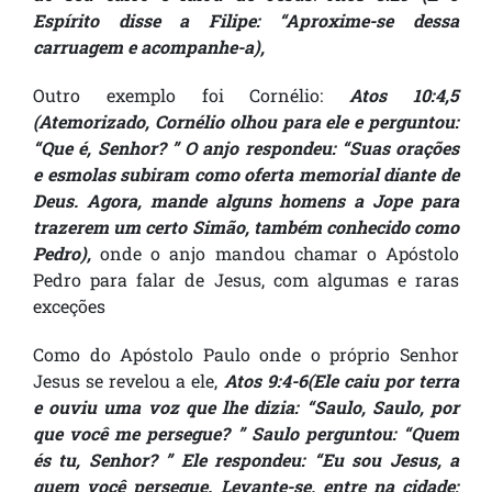
Espírito disse a Filipe: “Aproxime-se dessa
carruagem e acompanhe-a),
Outro exemplo foi Cornélio:
Atos 10:4,5
(Atemorizado, Cornélio olhou para ele e perguntou:
“Que é, Senhor? ” O anjo respondeu: “Suas orações
e esmolas subiram como oferta memorial diante de
Deus. Agora, mande alguns homens a Jope para
trazerem um certo Simão, também conhecido como
Pedro),
onde o anjo mandou chamar o Apóstolo
Pedro para falar de Jesus, com algumas e raras
exceções
Como do Apóstolo Paulo onde o próprio Senhor
Jesus se revelou a ele,
Atos 9:4-6(Ele caiu por terra
e ouviu uma voz que lhe dizia: “Saulo, Saulo, por
que você me persegue? ” Saulo perguntou: “Quem
és tu, Senhor? ” Ele respondeu: “Eu sou Jesus, a
quem você persegue. Levante-se, entre na cidade;