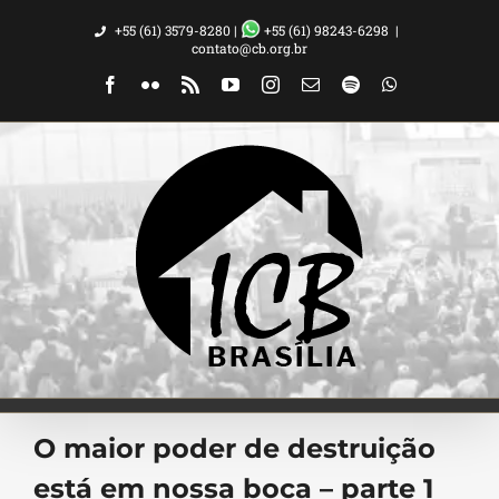
Ir
+55 (61) 3579-8280 |
+55 (61) 98243-6298
|
para
contato@cb.org.br
o
Facebook
Flickr
Rss
YouTube
Instagram
Email
Spotify
WhatsApp
conteúdo
O maior poder de destruição
está em nossa boca – parte 1