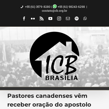
Ir
+55 (61) 3579-8280 |
+55 (61) 98243-6298
|
para
contato@cb.org.br
o
Facebook
Flickr
Rss
YouTube
Instagram
Email
Spotify
WhatsApp
conteúdo
Pastores canadenses vêm
receber oração do apostolo