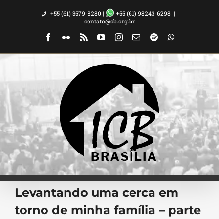
Ir
+55 (61) 3579-8280 |
+55 (61) 98243-6298
|
para
contato@cb.org.br
o
Facebook
Flickr
Rss
YouTube
Instagram
Email
Spotify
WhatsApp
conteúdo
Levantando uma cerca em
torno de minha família – parte