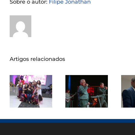
Sobre o autor:
Filipe Jonathan
Artigos relacionados
Missionária
Graça Oliveira
Pas
Apóstolo Jair
celebra 75
de Oliveira
anos em
rec
ministra em
culto de
de 
noite de
ação de
avivamento
graças na
em Santos
Catedral da
re
Bênção