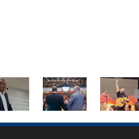
Pastor
tor Paulo
Samuel Silva
Conferência
Muniz
lança canção
ICB Bahia
ebe visita
inédita em
reúne mais
diretores
Goianira e
de 3 mil
do SCT
celebra 43
pessoas em
durante
vidas
Salvador
cuperação
entregues a
Cristo