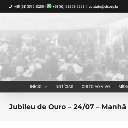
Ir
+55 (61) 3579-8280 |
+55 (61) 98243-6298
|
contato@cb.org.br
para
o
conteúdo
INÍCIO
NOTÍCIAS
CULTO AO VIVO
MÍDI
Jubileu de Ouro – 24/07 – Manhã