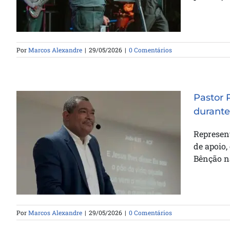
Por
Marcos Alexandre
|
29/05/2026
|
0 Comentários
Pastor 
durante
Pastor Paulo Muniz recebe visita
Represen
de diretores do SCT durante
de apoio,
recuperação
Bênção na
Por
Marcos Alexandre
|
29/05/2026
|
0 Comentários