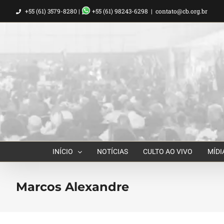
Ir
+55 (61) 3579-8280 |
+55 (61) 98243-6298
|
contato@cb.org.br
para
o
conteúdo
INÍCIO
NOTÍCIAS
CULTO AO VIVO
MÍDI
Marcos Alexandre