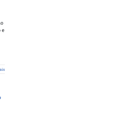
ão
 e
ais
o