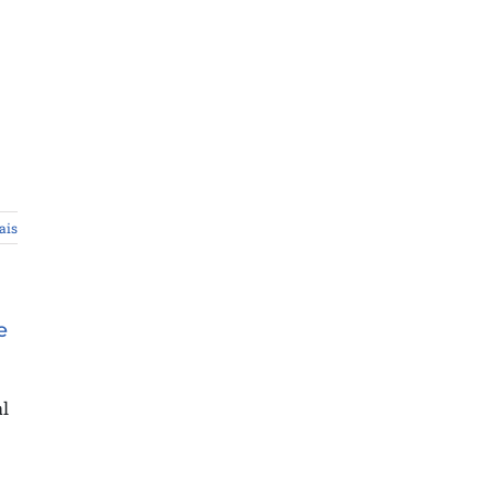
ais
e
l