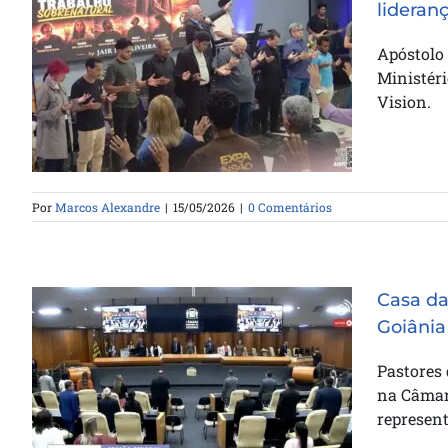
lideran
Apóstolo Jair de Oliveira oficializa
Apóstolo 
Marcos Alexandre na liderança do
Ministéri
Ministério de Mídia da Catedral
Vision.
da Bênção
Por
Marcos Alexandre
|
15/05/2026
|
0 Comentários
Casa d
Goiânia
Pastores
Casa da Bênção é homenageada
na Câmara
na Câmara Municipal de Goiânia
represent