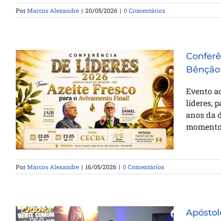
Por
Marcos Alexandre
|
20/05/2026
|
0 Comentários
Conferê
Bênção
Conferência de Líderes celebra os
Evento ac
47 anos da Casa da Bênção na
líderes, 
Bahia
anos da 
momentos
Por
Marcos Alexandre
|
16/05/2026
|
0 Comentários
Apóstolo