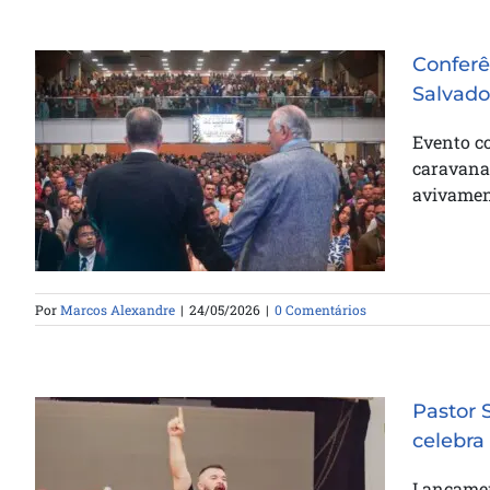
Conferê
Salvado
Conferência ICB Bahia reúne
Evento c
mais de 3 mil pessoas em
caravanas
Salvador
avivament
Por
Marcos Alexandre
|
24/05/2026
|
0 Comentários
Pastor 
celebra
Pastor Samuel Silva lança canção
Lançament