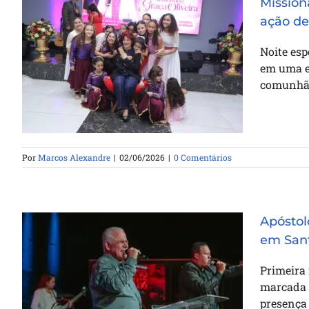
Mission
ação de
Missionária Graça Oliveira celebra
Noite esp
75 anos em culto de ação de
em uma e
graças na Catedral da Bênção
comunhã
Por
Marcos Alexandre
|
02/06/2026
|
0 Comentários
Apóstol
em San
Apóstolo Jair de Oliveira ministra
Primeira 
em noite de avivamento em
marcada p
Santos
presença