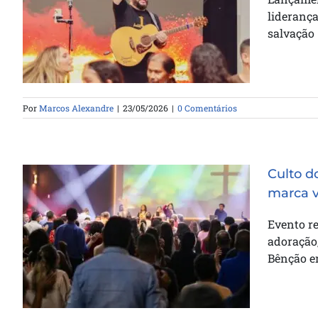
inédita em Goianira e celebra 43
lideranç
vidas entregues a Cristo
salvação
Por
Marcos Alexandre
|
23/05/2026
|
0 Comentários
Culto d
marca v
Culto do Amigo com Anderson
Evento r
Freire reúne multidão e marca
adoração,
vidas na Catedral da Bênção em
Bênção em
Vitória