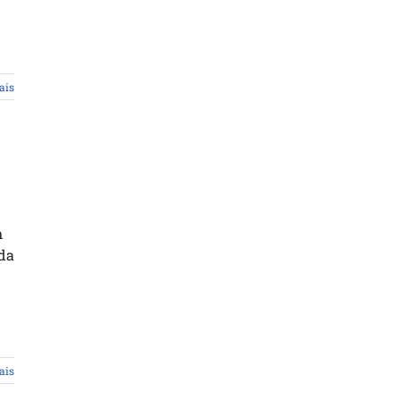
ais
m
 da
ais