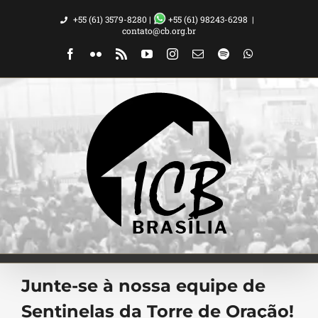
Ir
+55 (61) 3579-8280 |
+55 (61) 98243-6298
|
para
contato@cb.org.br
o
Facebook
Flickr
Rss
YouTube
Instagram
Email
Spotify
WhatsApp
conteúdo
Junte-se à nossa equipe de
Sentinelas da Torre de Oração!