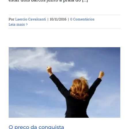
Por
Laercio Cavalcanti
|
10/11/2016
|
0 Comentários
Leia mais
O preço da conquista
O preço da conquista