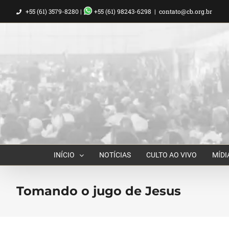
Ir
+55 (61) 3579-8280 |
+55 (61) 98243-6298
|
contato@cb.org.br
para
o
conteúdo
INÍCIO
NOTÍCIAS
CULTO AO VIVO
MÍDI
Tomando o jugo de Jesus