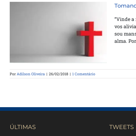
Tomando
“Vinde a 
vos alivi
Tomando o jugo de Jesus (parte
sou manso
I)
alma. Por
Por
Adilson Oliveira
|
26/02/2018
|
1 Comentário
ÚLTIMAS
TWEETS