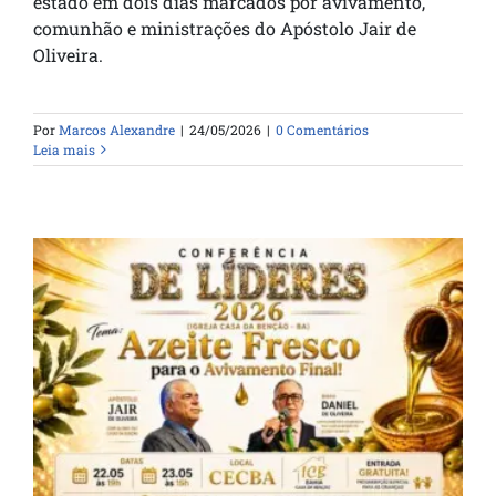
estado em dois dias marcados por avivamento,
comunhão e ministrações do Apóstolo Jair de
Oliveira.
Por
Marcos Alexandre
|
24/05/2026
|
0 Comentários
Leia mais
Conferência de Líderes celebra os 47
anos da Casa da Bênção na Bahia