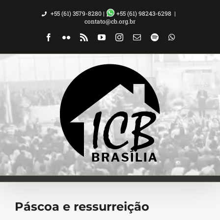
Ir
+55 (61) 3579-8280 |
+55 (61) 98243-6298
|
para
contato@cb.org.br
o
Facebook
Flickr
Rss
YouTube
Instagram
Email
Spotify
WhatsApp
conteúdo
Páscoa e ressurreição