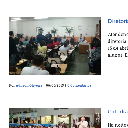
Diretor
Atendend
diretoria
Diretoria do SCT ministra aula no
15 de abr
SENITEJ
alunos. Es
Por
Adilson Oliveira
|
06/05/2015
|
0 Comentários
Catedra
Na noite 