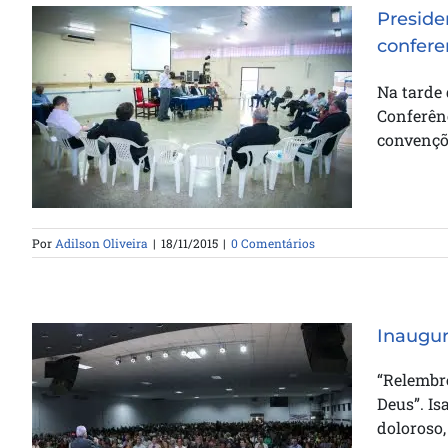
Preside
confere
Presidentes de convenções
Na tarde 
estaduais se reúnem na
Conferênc
conferencia de líderes
convençõe
Por
Adilson Oliveira
|
18/11/2015
|
0 Comentários
Inaugur
“Relembr
Deus”. Is
Inauguração do novo templo
doloroso,
ICBSantos