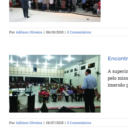
Por
Adilson Oliveira
|
06/10/2015
|
0 Comentários
Encontr
A superin
pelo miss
Encontro de Imersão em
imersão p
Tocantins
Por
Adilson Oliveira
|
19/07/2015
|
0 Comentários