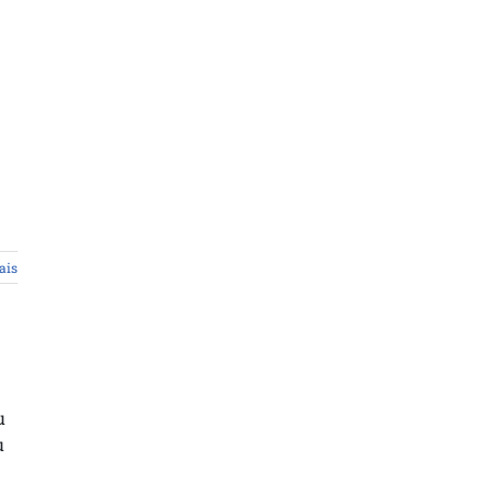
ais
u
u