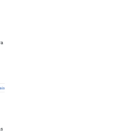
ra
ais
as