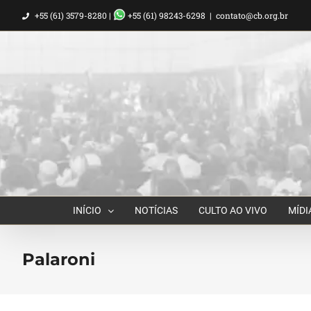
Ir
+55 (61) 3579-8280 |
+55 (61) 98243-6298
|
contato@cb.org.br
para
o
conteúdo
INÍCIO
NOTÍCIAS
CULTO AO VIVO
MÍDI
Palaroni