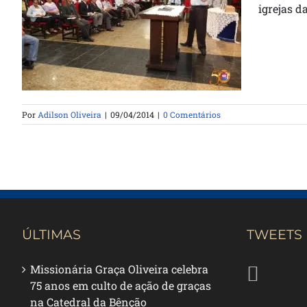
igrejas d
Catedral Realiza II Imersão
Por
Adilson Oliveira
|
09/04/2014
|
0 Comentários
ÚLTIMAS
TWEETS
Missionária Graça Oliveira celebra
75 anos em culto de ação de graças
na Catedral da Bênção