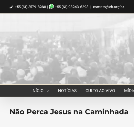
Ir
+55 (61) 3579-8280 |
+55 (61) 98243-6298
|
contato@cb.org.br
para
o
conteúdo
INÍCIO
NOTÍCIAS
CULTO AO VIVO
MÍDI
Não Perca Jesus na Caminhada