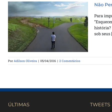
Não Pe
Para impr
“Esquece
Não Perca Jesus na Caminhada –
história?
Alimentando Rebanho
sob seus [.
Por
Adilson Oliveira
|
05/04/2016
|
2 Comentários
ÚLTIMAS
TWEETS