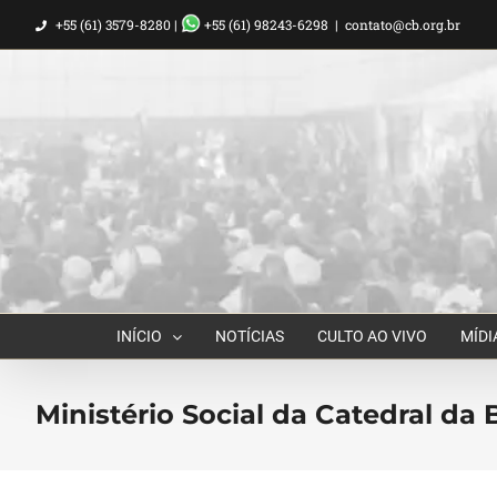
Ir
+55 (61) 3579-8280 |
+55 (61) 98243-6298
|
contato@cb.org.br
para
o
conteúdo
INÍCIO
NOTÍCIAS
CULTO AO VIVO
MÍDI
Ministério Social da Catedral da