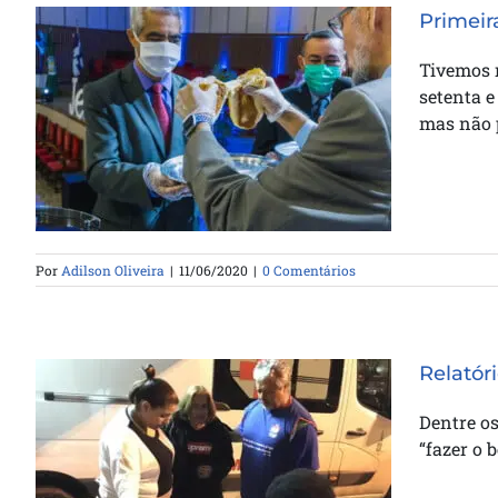
Primeir
Tivemos n
setenta e
Primeira ceia depois de dois
mas não p
meses
Por
Adilson Oliveira
|
11/06/2020
|
0 Comentários
Relatór
Dentre o
“fazer o 
Relatório de atendimento social
da Igreja Casa da Bênção