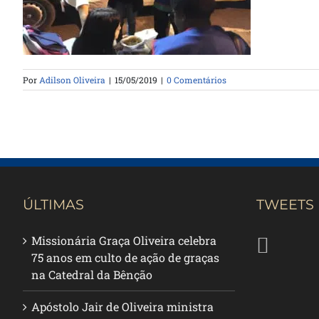
Por
Adilson Oliveira
|
15/05/2019
|
0 Comentários
ÚLTIMAS
TWEETS
Missionária Graça Oliveira celebra
75 anos em culto de ação de graças
na Catedral da Bênção
Apóstolo Jair de Oliveira ministra