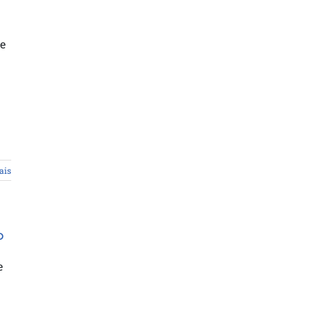
de
ais
o
e