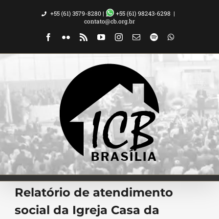
Ir
+55 (61) 3579-8280 |
+55 (61) 98243-6298
|
para
contato@cb.org.br
o
Facebook
Flickr
Rss
YouTube
Instagram
Email
Spotify
WhatsApp
conteúdo
Relatório de atendimento
social da Igreja Casa da