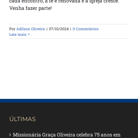
cada encontro, a fé é renovada e a igreja cresce.
Venha fazer parte!
Por
Adilson Oliveira
|
07/10/2024
|
0 Comentários
Leia mais
ÚLTIMAS
Missionária Graça Oliveira celebra 75 anos em