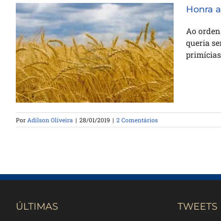
Honra a
Ao ordena
queria se
Honra ao Senhor com os teus
primícias
bens
Por
Adilson Oliveira
|
28/01/2019
|
2 Comentários
ÚLTIMAS
TWEETS