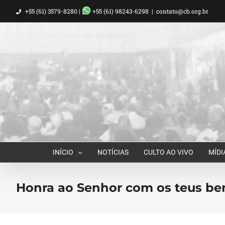
Ir
+55 (61) 3579-8280 |
+55 (61) 98243-6298
|
contato@cb.org.br
para
o
conteúdo
INÍCIO
NOTÍCIAS
CULTO AO VIVO
MÍDI
Honra ao Senhor com os teus be